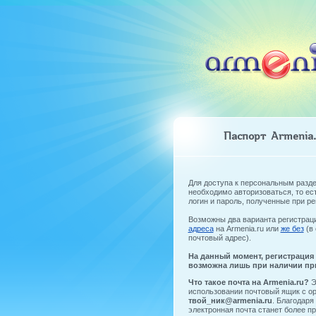
Паспорт Armenia.
Для доступа к персональным разде
необходимо авторизоваться, то ес
логин и пароль, полученные при ре
Возможны два варианта регистрац
адреса
на Armenia.ru или
же без
(в 
почтовый адрес).
На данный момент, регистрация
возможна лишь при наличии пр
Что такое почта на Armenia.ru?
Э
использовании почтовый ящик с 
твой_ник@armenia.ru
. Благодаря
электронная почта станет более п