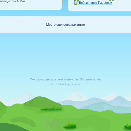
имущества GMail.
Место спонсора вакантно
Пользовательское соглашение
Обратная связь
©
ՍԸ
—
ՍԺԲ
Armenia.ru