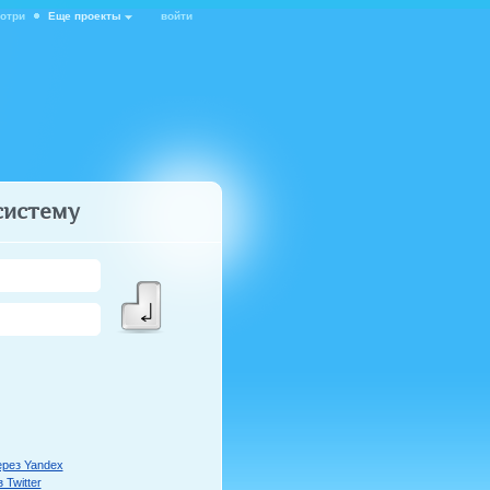
отри
Еще проекты
войти
систему