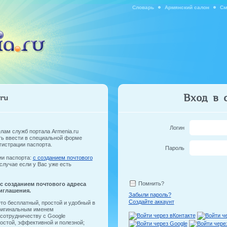
Словарь
Армянский салон
См
Вход в 
ru
Логин
лам служб портала Armenia.ru
ть ввести в специальной форме
гистрации паспорта.
Пароль
ии паспорта:
с созданием почтового
случае если у Вас уже есть
Помнить?
 с созданием почтового адреса
иглашения.
Забыли пароль?
Создайте аккаунт
то бесплатный, простой и удобный в
оригинальным именем
 сотрудничеству с Google
ростой, эффективной и полезной;