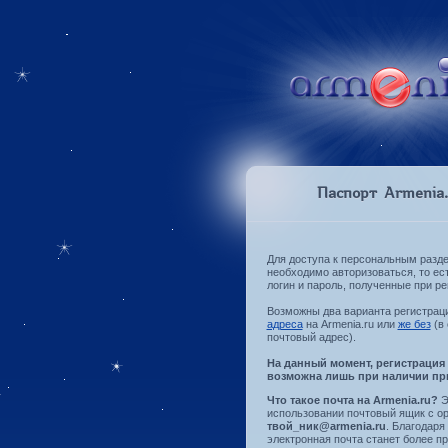
Паспорт Armenia.
Для доступа к персональным разде
необходимо авторизоваться, то ес
логин и пароль, полученные при ре
Возможны два варианта регистрац
адреса
на Armenia.ru или
же без
(в 
почтовый адрес).
На данный момент, регистрация
возможна лишь при наличии пр
Что такое почта на Armenia.ru?
Э
использовании почтовый ящик с 
твой_ник@armenia.ru
. Благодаря
электронная почта станет более п