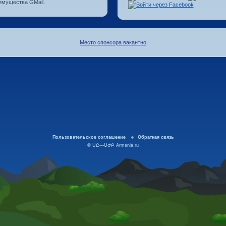
имущества GMail.
Место спонсора вакантно
Пользовательское соглашение
Обратная связь
©
ՍԸ
—
ՍԺԲ
Armenia.ru