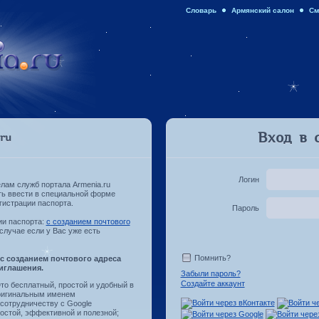
Словарь
Армянский салон
См
Вход в 
ru
Логин
лам служб портала Armenia.ru
ть ввести в специальной форме
гистрации паспорта.
Пароль
ии паспорта:
с созданием почтового
случае если у Вас уже есть
Помнить?
 с созданием почтового адреса
иглашения.
Забыли пароль?
Создайте аккаунт
то бесплатный, простой и удобный в
оригинальным именем
 сотрудничеству с Google
ростой, эффективной и полезной;